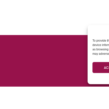
To provide t
device infor
as browsing 
may adversel
AC
Aparcaments
L