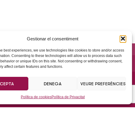
Gestionar el consentiment
he best experiences, we use technologies like cookies to store and/or access
mation. Consenting to these technologies will allow us to process data such
behavior or unique IDs on this site. Not consenting or withdrawing consent,
y affect certain features and functions.
CEPTA
DENEGA
VEURE PREFERÈNCIES
Política de cookies
Política de Privacitat
’Empresa