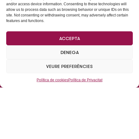
and/or access device information. Consenting to these technologies will
allow us to process data such as browsing behavior or unique IDs on this
site. Not consenting or withdrawing consent, may adversely affect certain
features and functions.
ACCEPTA
DENEGA
VEURE PREFERÈNCIES
Política de cookies
Política de Privacitat
Dades de Contacte
Parking de La Vila, s/n, pàrquing subterrani