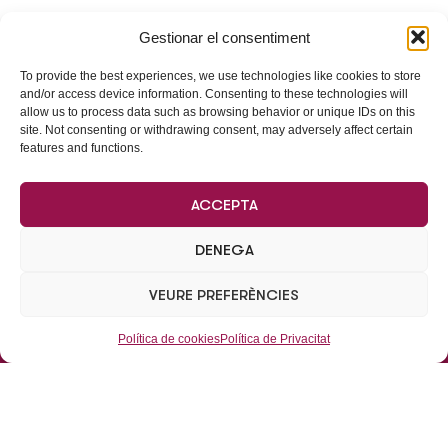
Gestionar el consentiment
To provide the best experiences, we use technologies like cookies to store
and/or access device information. Consenting to these technologies will
allow us to process data such as browsing behavior or unique IDs on this
site. Not consenting or withdrawing consent, may adversely affect certain
features and functions.
ACCEPTA
DENEGA
VEURE PREFERÈNCIES
Dades de Contacte
Política de cookies
Política de Privacitat
Parking de La Vila, s/n, pàrquing subterrani
Oficines centrals: