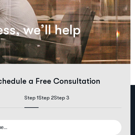
e
s
s
,
w
e
’
l
l
h
e
l
p
chedule a Free Consultation
Step 1
Step 2
Step 3