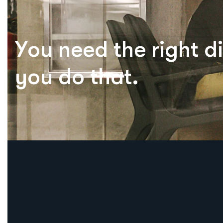
Y
o
u
n
e
e
d
t
h
e
r
i
g
h
t
d
i
y
o
u
d
o
t
h
a
t
.