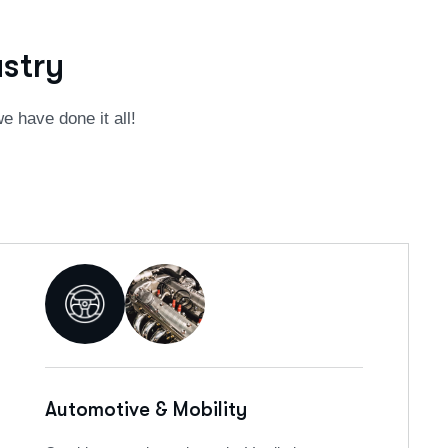
u
s
t
r
y
e have done it all!
Automotive & Mobility