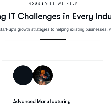
INDUSTRIES WE HELP
n
g
I
T
C
h
a
l
l
e
n
g
e
s
i
n
E
v
e
r
y
I
n
d
tart-up’s growth strategies to helping existing businesses, w
Advanced Manufacturing