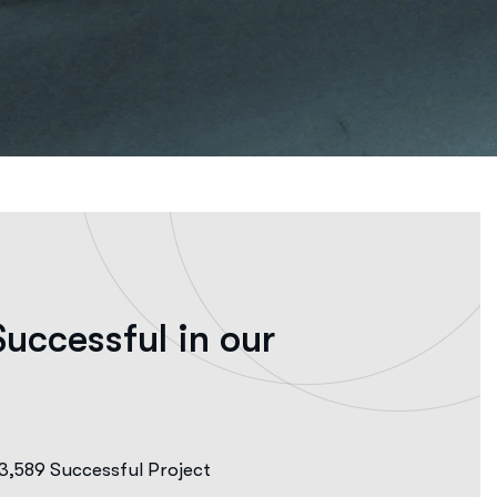
S
u
c
c
e
s
s
f
u
l
i
n
o
u
r
3,589 Successful Project