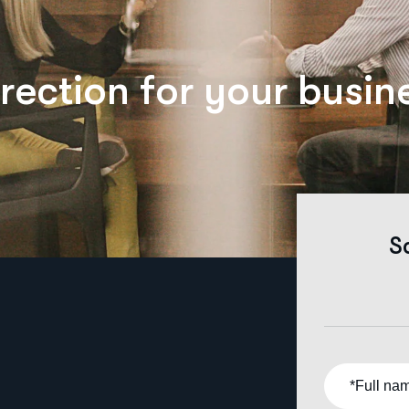
r
e
c
t
i
o
n
f
o
r
y
o
u
r
b
u
s
i
n
S