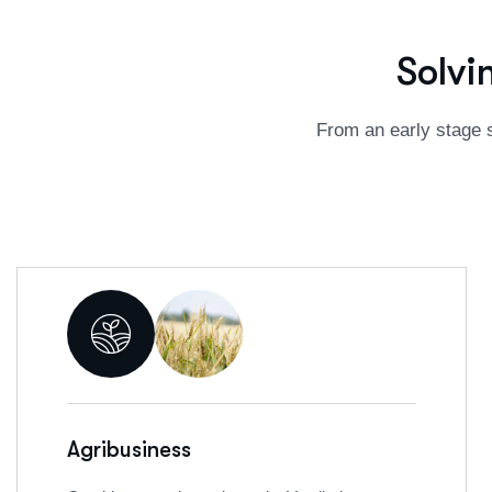
S
o
l
v
i
From an early stage s
Agribusiness