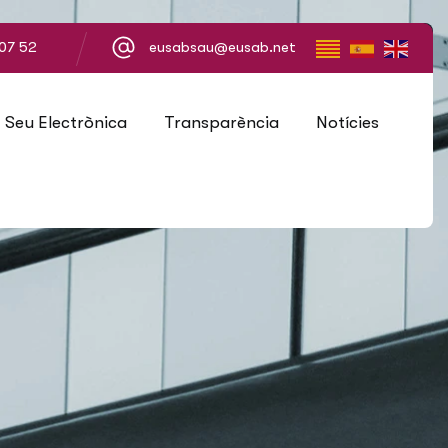
07 52
eusabsau@eusab.net
Seu Electrònica
Transparència
Notícies