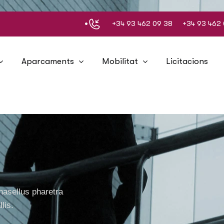
+34 93 462 09 38
+34 93 462 
Aparcaments
Mobilitat
Licitacions
hasellus pharetra
lis.