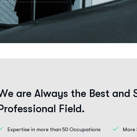
W
e
a
r
e
A
l
w
a
y
s
t
h
e
B
e
s
t
a
n
d
P
r
o
f
e
s
s
i
o
n
a
l
F
i
e
l
d
.
Expertise in more than 50 Occupations
More 